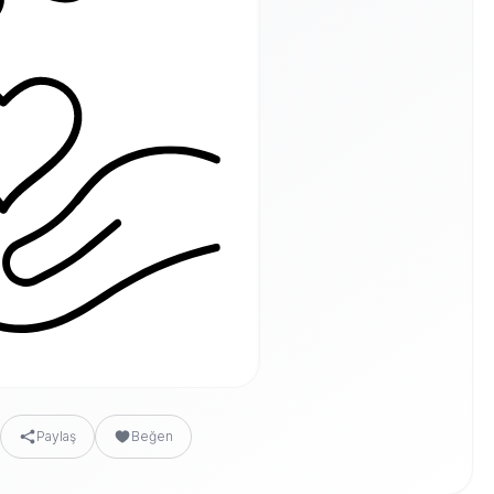
Paylaş
Beğen