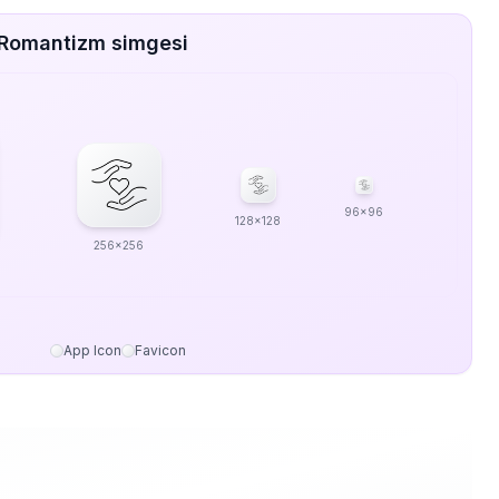
 Romantizm simgesi
96x96
128x128
256x256
App Icon
Favicon