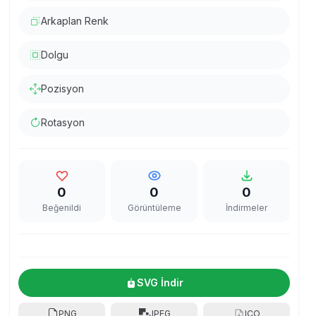
Arkaplan Renk
Dolgu
Pozisyon
Rotasyon
0
0
0
Beğenildi
Görüntüleme
İndirmeler
SVG İndir
PNG
JPEG
ICO