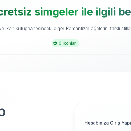
etsiz simgeler ile ilgili b
 ikon kütüphanesindeki diğer Romantizm öğelerini farklı stille
0 İkonlar
p
Hesabınıza Giriş Yap