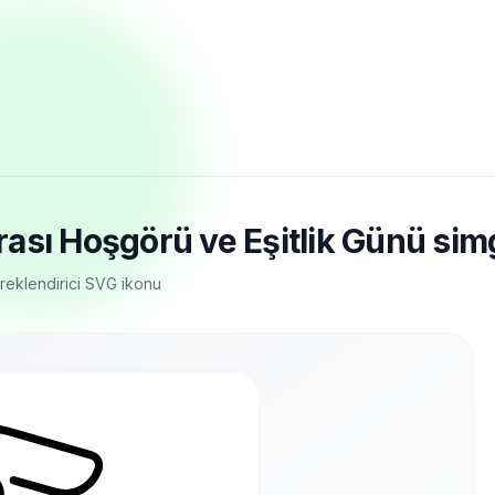
sı Hoşgörü ve Eşitlik Günü simge
üreklendirici SVG ikonu