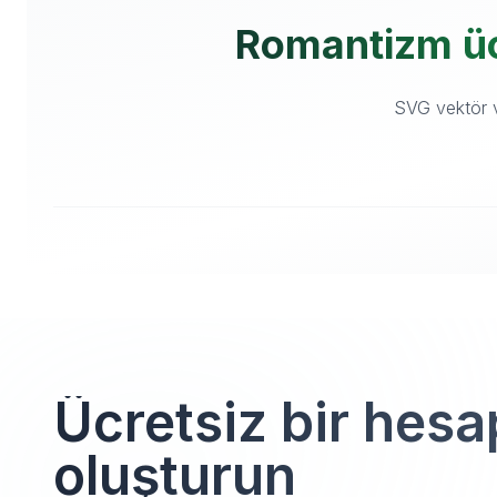
Romantizm ücr
SVG vektör ve
Ücretsiz bir hesa
oluşturun