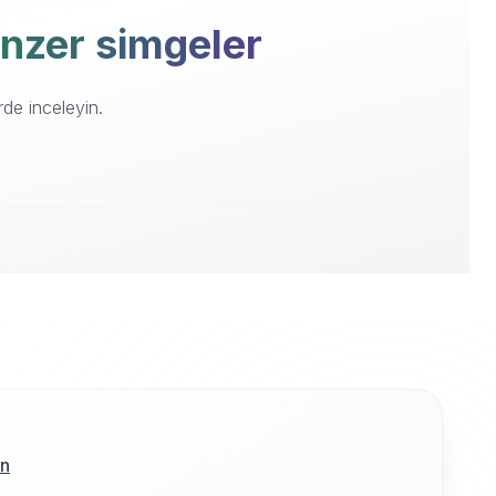
enzer simgeler
rde inceleyin.
ın