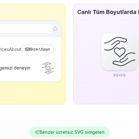
Canlı Tüm Boyutlarda
ices
About
Bize Ulaşın
gemizi deneyin
512x512
Benzer ücretsiz SVG simgeleri