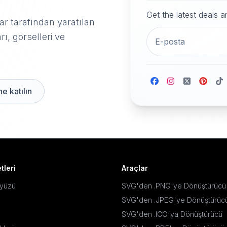
Get the latest deals 
r tarafından yaratılan
rı, görselleri ve
e katılın
tleri
Araçlar
ayüzü
SVG'den .PNG'ye Dönüştürücü
SVG'den .JPEG'ye Dönüştürüc
SVG'den .ICO'ya Dönüştürücü