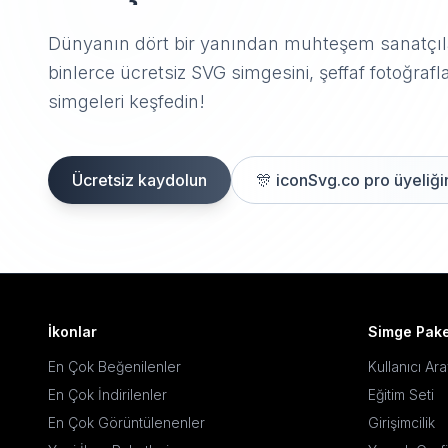
Dünyanın dört bir yanından muhteşem sanatçıla
binlerce ücretsiz SVG simgesini, şeffaf fotoğrafla
simgeleri keşfedin!
Ücretsiz kaydolun
🎊
iconSvg.co pro üyeliğin
İkonlar
Simge Pake
En Çok Beğenilenler
Kullanıcı Ar
En Çok İndirilenler
Eğitim Seti
En Çok Görüntülenenler
Girişimcilik