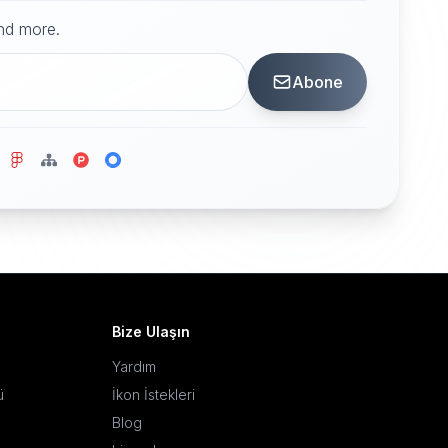
and more.
Abone
Bize Ulaşın
Yardım
ü
İkon İstekleri
Blog