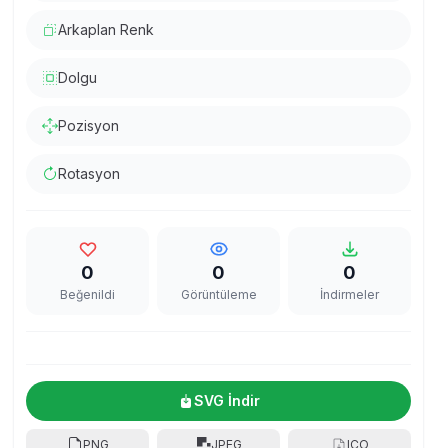
Arkaplan Renk
Dolgu
Pozisyon
Rotasyon
0
0
0
Beğenildi
Görüntüleme
İndirmeler
SVG İndir
PNG
JPEG
ICO