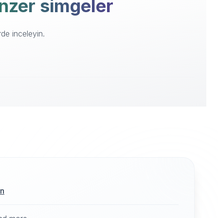
enzer simgeler
de inceleyin.
ın