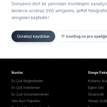
Dünyanın dört bir yanından muhteşem sanatçıla
binlerce ücretsiz SVG simgesini, şeffaf fotoğrafla
simgeleri keşfedin!
Ücretsiz kaydolun
🎊
iconSvg.co pro üyeliğin
İkonlar
Simge Pake
En Çok Beğenilenler
Kullanıcı Ar
En Çok İndirilenler
Eğitim Seti
En Çok Görüntülenenler
Girişimcilik
Yeni İkon Paketleri
Yemek Grafi