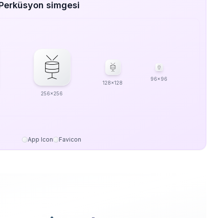
 Perküsyon simgesi
96x96
128x128
256x256
App Icon
Favicon