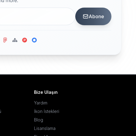
and more.
Abone
Bize Ulaşın
Yardım
ü
İkon İstekleri
Blog
Lisanslama