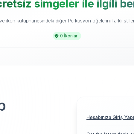
etsiz simgeler ile ilgili b
e ikon kütüphanesindeki diğer Perküsyon öğelerini farklı stiller
0 İkonlar
p
Hesabınıza Giriş Yap