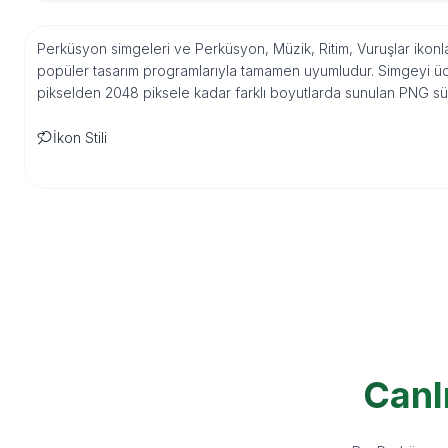
Perküsyon simgeleri ve Perküsyon, Müzik, Ritim, Vuruşlar ikonla
popüler tasarım programlarıyla tamamen uyumludur. Simgeyi ücre
pikselden 2048 piksele kadar farklı boyutlarda sunulan PNG sür
İkon Stili
Canl