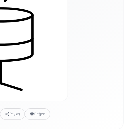
Paylaş
Beğen