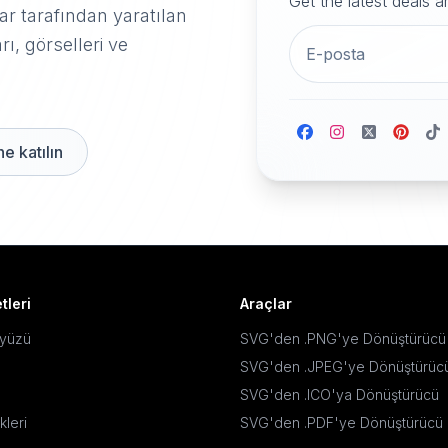
Get the latest deals 
r tarafından yaratılan
rı, görselleri ve
e katılın
tleri
Araçlar
ayüzü
SVG'den .PNG'ye Dönüştürücü
SVG'den .JPEG'ye Dönüştürüc
SVG'den .ICO'ya Dönüştürücü
kleri
SVG'den .PDF'ye Dönüştürücü