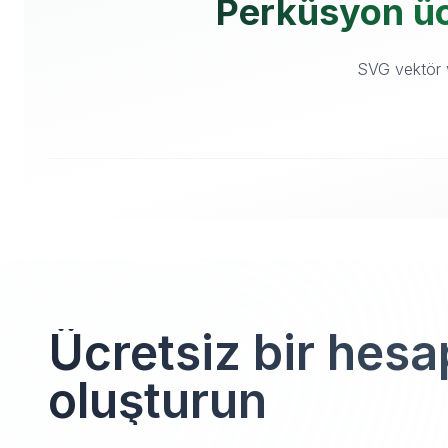
Perküsyon ücr
SVG vektör v
Ücretsiz bir hesa
oluşturun