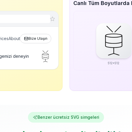
Canlı Tüm Boyutlarda
ices
About
Bize Ulaşın
gemizi deneyin
512x512
Benzer ücretsiz SVG simgeleri