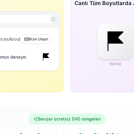
Canlı Tüm Boyutlarda
ices
About
Bize Ulaşın
emizi deneyin
512x512
Benzer ücretsiz SVG simgeleri