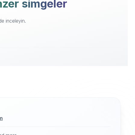
enzer simgeler
de inceleyin.
ın