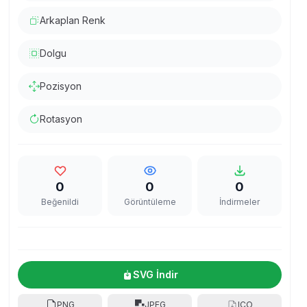
Arkaplan Renk
Dolgu
Pozisyon
Rotasyon
0
0
0
Beğenildi
Görüntüleme
İndirmeler
SVG İndir
PNG
JPEG
ICO