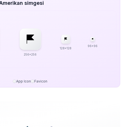
 Amerikan simgesi
96x96
128x128
256x256
App Icon
Favicon