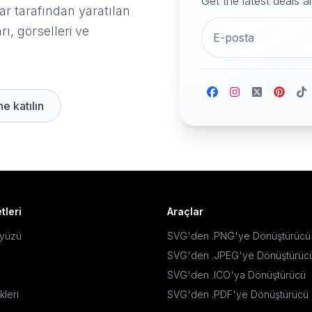
Get the latest deals 
r tarafından yaratılan
rı, görselleri ve
e katılın
tleri
Araçlar
ayüzü
SVG'den .PNG'ye Dönüştürücü
SVG'den .JPEG'ye Dönüştürüc
SVG'den .ICO'ya Dönüştürücü
kleri
SVG'den .PDF'ye Dönüştürücü