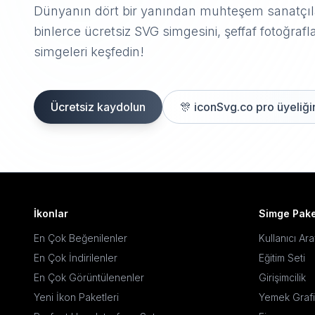
Dünyanın dört bir yanından muhteşem sanatçıla
binlerce ücretsiz SVG simgesini, şeffaf fotoğrafla
simgeleri keşfedin!
Ücretsiz kaydolun
🎊
iconSvg.co pro üyeliğin
İkonlar
Simge Pake
En Çok Beğenilenler
Kullanıcı Ar
En Çok İndirilenler
Eğitim Seti
En Çok Görüntülenenler
Girişimcilik
Yeni İkon Paketleri
Yemek Grafi