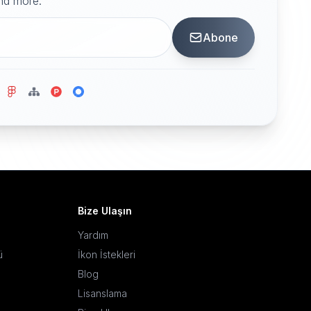
and more.
Abone
Bize Ulaşın
Yardım
ü
İkon İstekleri
Blog
Lisanslama