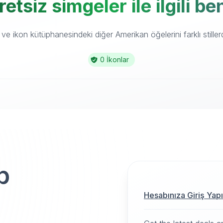
tsiz simgeler ile ilgili b
e ikon kütüphanesindeki diğer Amerikan öğelerini farklı stiller
0 İkonlar
p
Hesabınıza Giriş Yap