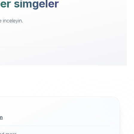
zer simgeler
 inceleyin.
ın