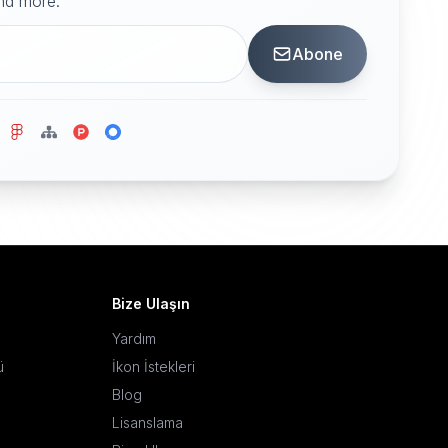
and more.
Abone
Bize Ulaşın
Yardım
ü
İkon İstekleri
Blog
Lisanslama