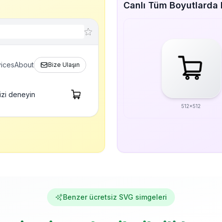
Canlı Tüm Boyutlarda 
ices
About
Bize Ulaşın
izi deneyin
512x512
Benzer ücretsiz SVG simgeleri