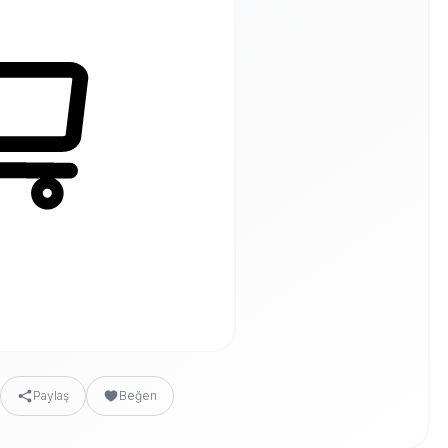
Paylaş
Beğen