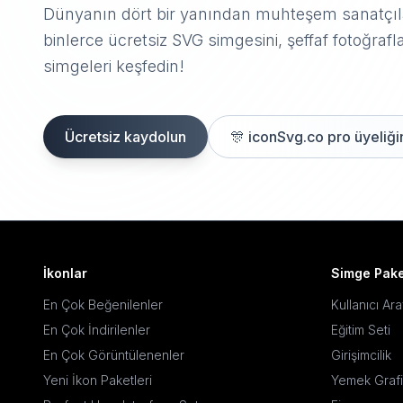
Dünyanın dört bir yanından muhteşem sanatçıla
binlerce ücretsiz SVG simgesini, şeffaf fotoğrafla
simgeleri keşfedin!
Ücretsiz kaydolun
🎊
iconSvg.co pro üyeliğin
İkonlar
Simge Pake
En Çok Beğenilenler
Kullanıcı Ar
En Çok İndirilenler
Eğitim Seti
En Çok Görüntülenenler
Girişimcilik
Yeni İkon Paketleri
Yemek Grafi