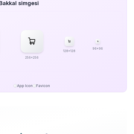
Bakkal simgesi
96x96
128x128
256x256
App Icon
Favicon