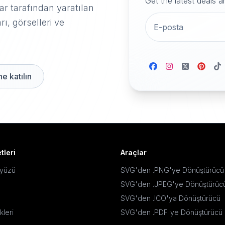
Get the latest deals 
r tarafından yaratılan
rı, görselleri ve
e katılın
tleri
Araçlar
ayüzü
SVG'den .PNG'ye Dönüştürücü
SVG'den .JPEG'ye Dönüştürüc
SVG'den .ICO'ya Dönüştürücü
kleri
SVG'den .PDF'ye Dönüştürücü