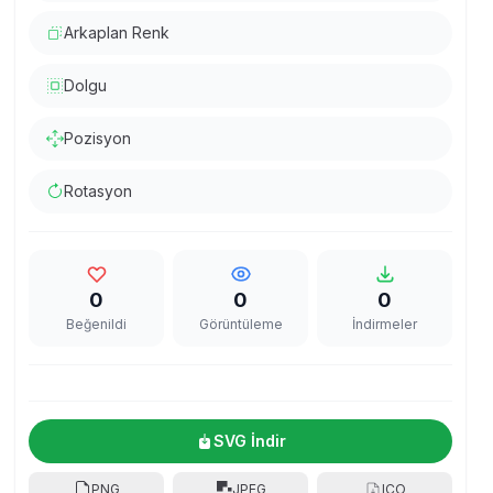
Arkaplan Renk
Dolgu
Pozisyon
Rotasyon
0
0
0
Beğenildi
Görüntüleme
İndirmeler
SVG İndir
PNG
JPEG
ICO