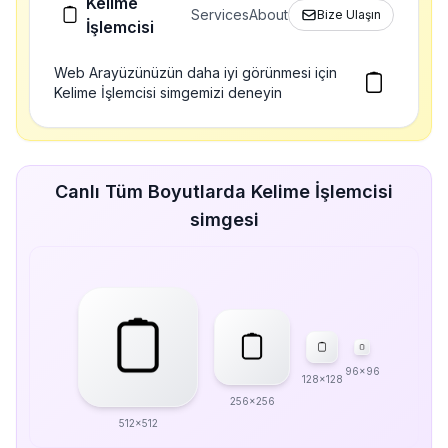
Kelime
Services
About
Bize Ulaşın
İşlemcisi
Web Arayüzünüzün daha iyi görünmesi için
Kelime İşlemcisi simgemizi deneyin
Canlı Tüm Boyutlarda Kelime İşlemcisi
simgesi
96x96
128x128
256x256
512x512