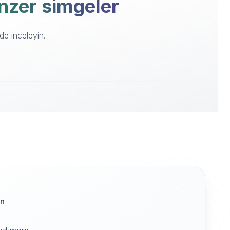
benzer simgeler
de inceleyin.
ın