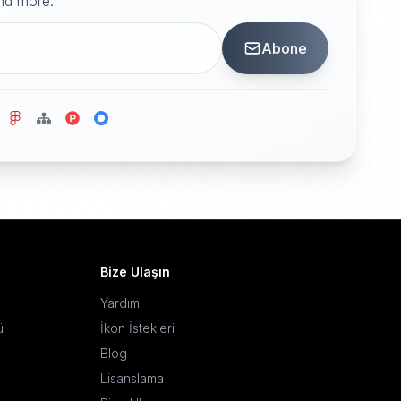
and more.
Abone
Bize Ulaşın
Yardım
ü
İkon İstekleri
Blog
Lisanslama