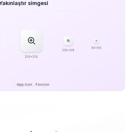
Yakınlaştır simgesi
96x96
128x128
256x256
App Icon
Favicon