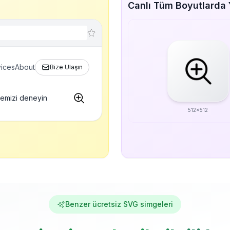
Canlı Tüm Boyutlarda 
ices
About
Bize Ulaşın
gemizi deneyin
512x512
Benzer ücretsiz SVG simgeleri