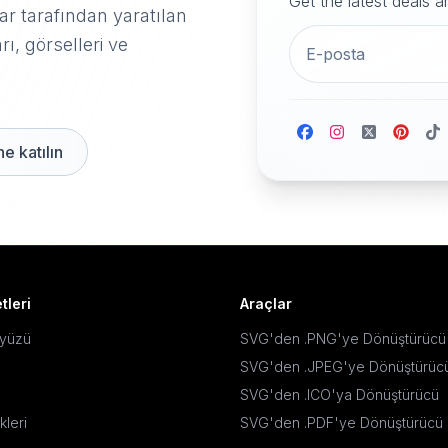
Get the latest deals 
r tarafından yaratılan
rı, görselleri ve
e katılın
tleri
Araçlar
ayüzü
SVG'den .PNG'ye Dönüştürücü
SVG'den .JPEG'ye Dönüştürüc
SVG'den .ICO'ya Dönüştürücü
kleri
SVG'den .PDF'ye Dönüştürücü