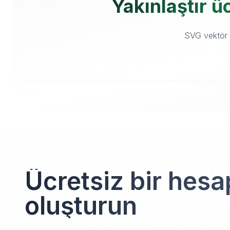
Yakınlaştır üc
SVG vektör v
Ücretsiz bir hesa
oluşturun