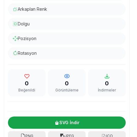
Arkaplan Renk
Dolgu
Pozisyon
Rotasyon
0
0
0
Beğenildi
Görüntüleme
İndirmeler
SVG İndir
PNG
JPEG
ICO