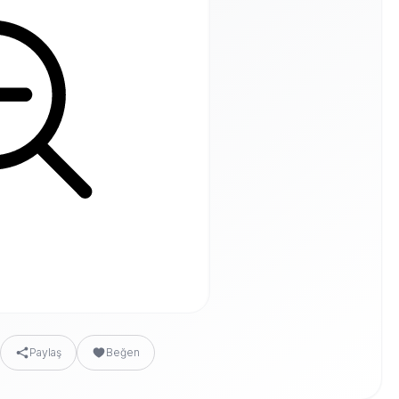
Paylaş
Beğen