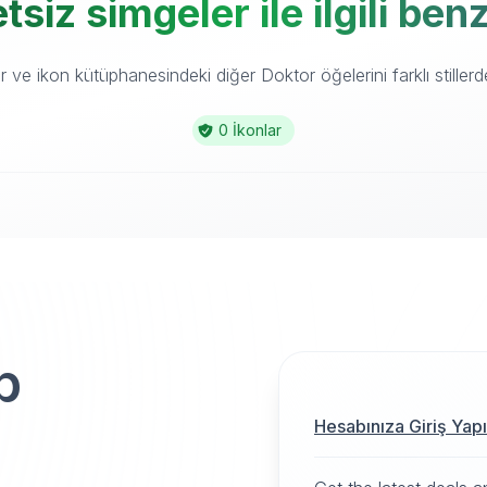
tsiz simgeler ile ilgili ben
ve ikon kütüphanesindeki diğer Doktor öğelerini farklı stillerd
0 İkonlar
p
Hesabınıza Giriş Yap