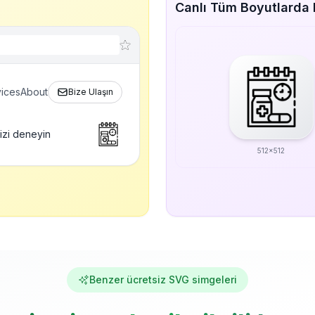
Canlı Tüm Boyutlarda 
ices
About
Bize Ulaşın
izi deneyin
512x512
Benzer ücretsiz SVG simgeleri