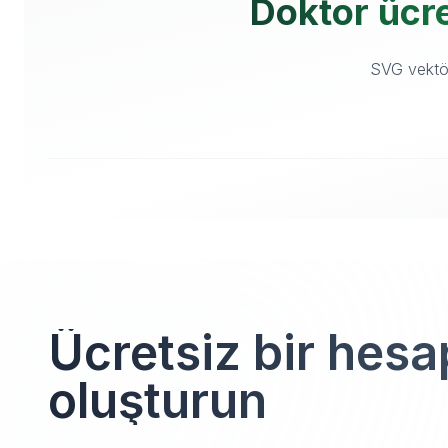
Doktor ücre
SVG vektör 
Ücretsiz bir hesa
oluşturun