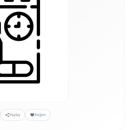
Paylaş
Beğen