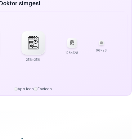
Doktor simgesi
96x96
128x128
256x256
App Icon
Favicon