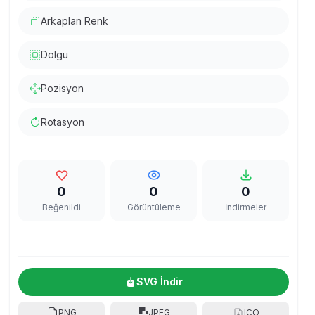
Arkaplan Renk
Dolgu
Pozisyon
Rotasyon
0
0
0
Beğenildi
Görüntüleme
İndirmeler
SVG İndir
PNG
JPEG
ICO