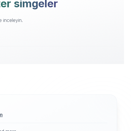
zer simgeler
e inceleyin.
ın