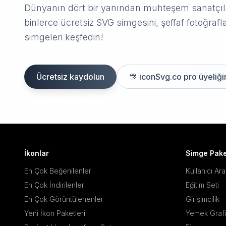
Dünyanın dört bir yanından muhteşem sanatçıla
binlerce ücretsiz SVG simgesini, şeffaf fotoğrafla
simgeleri keşfedin!
Ücretsiz kaydolun
🎊
iconSvg.co pro üyeliğin
İkonlar
Simge Pake
En Çok Beğenilenler
Kullanıcı Ar
En Çok İndirilenler
Eğitim Seti
En Çok Görüntülenenler
Girişimcilik
Yeni İkon Paketleri
Yemek Grafi