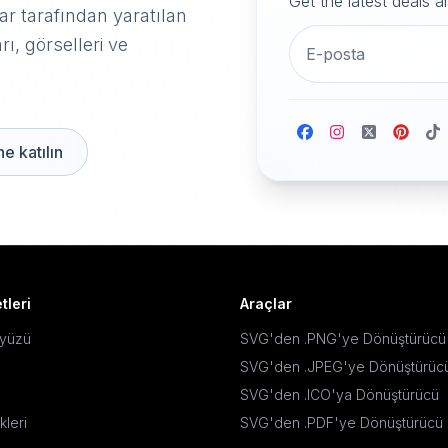
Get the latest deals 
r tarafından yaratılan
rı, görselleri ve
e katılın
tleri
Araçlar
ayüzü
SVG'den .PNG'ye Dönüştürücü
SVG'den .JPEG'ye Dönüştürüc
SVG'den .ICO'ya Dönüştürücü
kleri
SVG'den .PDF'ye Dönüştürücü