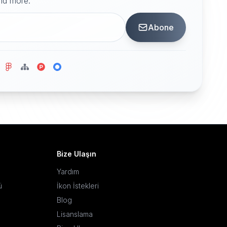
and more.
Abone
Bize Ulaşın
Yardım
ü
İkon İstekleri
Blog
Lisanslama