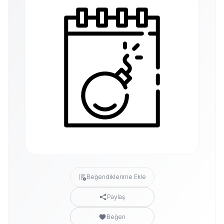
Beğendiklerime Ekle
Paylaş
Beğen