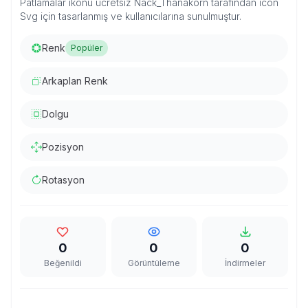
Patlamalar ikonu ücretsiz Nack_Thanakorn tarafından icon
Svg için tasarlanmış ve kullanıcılarına sunulmuştur.
Renk
Popüler
Arkaplan Renk
Dolgu
Pozisyon
Rotasyon
0
0
0
Beğenildi
Görüntüleme
İndirmeler