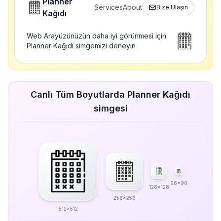
Planner
Services
About
Bize Ulaşın
Kağıdı
Web Arayüzünüzün daha iyi görünmesi için
Planner Kağıdı simgemizi deneyin
Canlı Tüm Boyutlarda Planner Kağıdı
simgesi
96x96
128x128
256x256
512x512