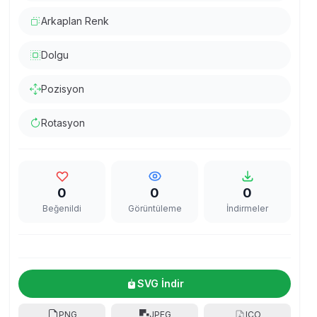
Arkaplan Renk
Dolgu
Pozisyon
Rotasyon
0
0
0
Beğenildi
Görüntüleme
İndirmeler
SVG İndir
PNG
JPEG
ICO