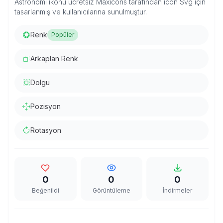
Astronomi ikonu ücretsiz Maxicons tarafından icon Svg için
tasarlanmış ve kullanıcılarına sunulmuştur.
Renk
Popüler
Arkaplan Renk
Dolgu
Pozisyon
Rotasyon
0
0
0
Beğenildi
Görüntüleme
İndirmeler