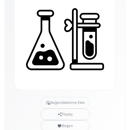
Beğendiklerime Ekle
Paylaş
Beğen