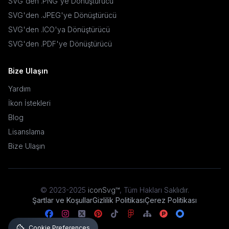
SVG'den .PNG'ye Dönüştürücü
SVG'den .JPEG'ye Dönüştürücü
SVG'den .ICO'ya Dönüştürücü
SVG'den .PDF'ye Dönüştürücü
Bize Ulaşın
Yardım
İkon İstekleri
Blog
Lisanslama
Bize Ulaşın
© 2023-2025
iconSvg™
,
Tüm Hakları Saklıdır
.
Şartlar ve Koşullar
Gizlilik Politikası
Çerez Politikası
Cookie Preferences