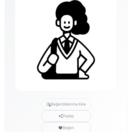
Beğendiklerime Ekle
Paylaş
Beğen