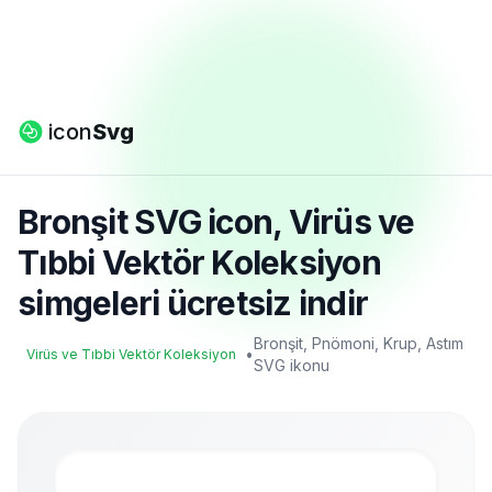
icon
Svg
Bronşit SVG icon, Virüs ve
Tıbbi Vektör Koleksiyon
simgeleri ücretsiz indir
Bronşit, Pnömoni, Krup, Astım
•
Virüs ve Tıbbi Vektör Koleksiyon
SVG ikonu