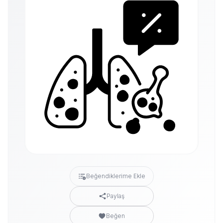
Beğendiklerime Ekle
Paylaş
Beğen