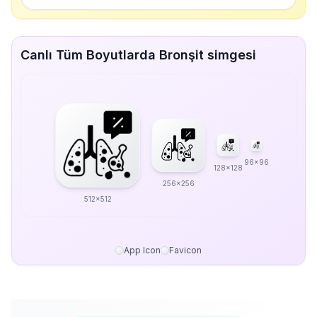
Canlı Tüm Boyutlarda Bronşit simgesi
96x96
128x128
256x256
512x512
App Icon
Favicon