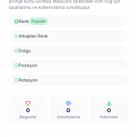
Bronşit ikonu ücretsiz Maxicons tarafından icon Svg için
tasarlanmış ve kullanıcılarına sunulmuştur.
Renk
Popüler
Arkaplan Renk
Dolgu
Pozisyon
Rotasyon
0
0
0
Beğenildi
Görüntüleme
İndirmeler