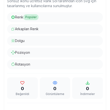
Sonsuz ikonu ücretsiz Rank Sol tarafından icon Svg için
tasarlanmış ve kullanıcılarına sunulmuştur.
Renk
Popüler
Arkaplan Renk
Dolgu
Pozisyon
Rotasyon
0
0
0
Beğenildi
Görüntüleme
İndirmeler