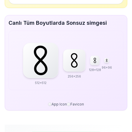
Canlı Tüm Boyutlarda Sonsuz simgesi
96x96
128x128
256x256
512x512
App Icon
Favicon