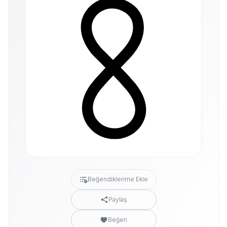
Beğendiklerime Ekle
Paylaş
Beğen