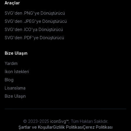
Araçlar
SVG'den .PNG'ye Dönüştürücü
SVG'den .JPEG'ye Dönüştürücü
SVG'den .ICO'ya Dönüştürücü
SVG'den .PDF'ye Dönüştürücü
Bize Ulaşın
Yardım
İkon İstekleri
Blog
Lisanslama
Bize Ulaşın
© 2023-2025
iconSvg™
,
Tüm Hakları Saklıdır
.
Şartlar ve Koşullar
Gizlilik Politikası
Çerez Politikası