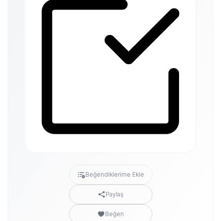
Beğendiklerime Ekle
Paylaş
Beğen