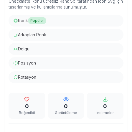
Checkmate ikonu ücretsiz Rank Sol tarafından icon Svg için
tasarlanmış ve kullanıcılarına sunulmuştur.
Renk
Popüler
Arkaplan Renk
Dolgu
Pozisyon
Rotasyon
0
0
0
Beğenildi
Görüntüleme
İndirmeler