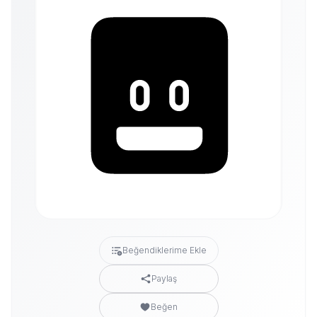
Beğendiklerime Ekle
Paylaş
Beğen