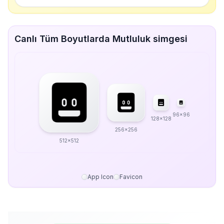
Canlı Tüm Boyutlarda Mutluluk simgesi
96x96
128x128
256x256
512x512
App Icon
Favicon