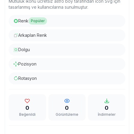
Mutluluk ikonu ücretsiz astro boy tarafından icon Svg için
tasarlanmış ve kullanıcılarına sunulmuştur.
Renk
Popüler
Arkaplan Renk
Dolgu
Pozisyon
Rotasyon
0
0
0
Beğenildi
Görüntüleme
İndirmeler