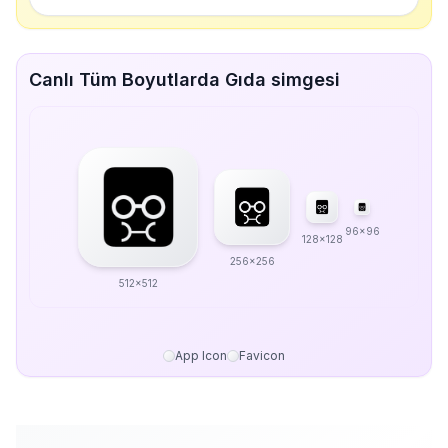
Canlı Tüm Boyutlarda Gıda simgesi
96x96
128x128
256x256
512x512
App Icon
Favicon