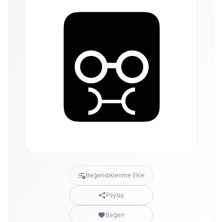
Beğendiklerime Ekle
Paylaş
Beğen