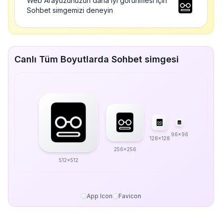
Web Arayüzünüzün daha iyi görünmesi için
Sohbet simgemizi deneyin
Canlı Tüm Boyutlarda Sohbet simgesi
96x96
128x128
256x256
512x512
App Icon
Favicon