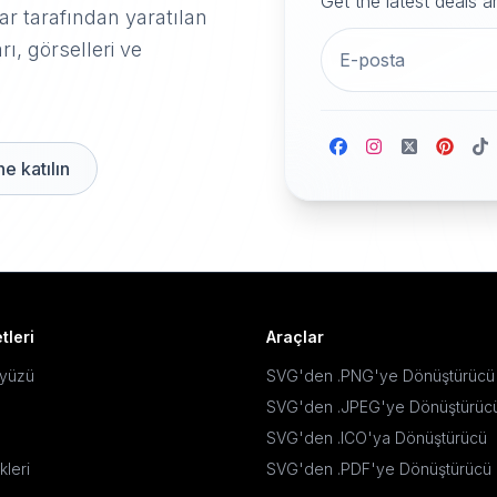
Get the latest deals 
r tarafından yaratılan
rı, görselleri ve
e katılın
tleri
Araçlar
ayüzü
SVG'den .PNG'ye Dönüştürücü
SVG'den .JPEG'ye Dönüştürüc
SVG'den .ICO'ya Dönüştürücü
kleri
SVG'den .PDF'ye Dönüştürücü