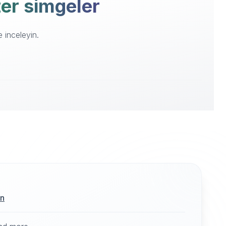
zer simgeler
 inceleyin.
ın