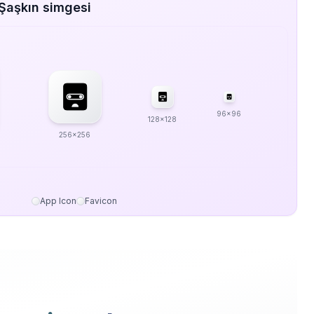
Şaşkın simgesi
96x96
128x128
256x256
App Icon
Favicon