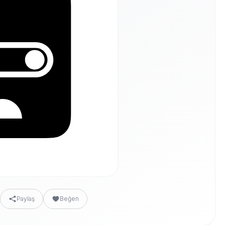
Paylaş
Beğen