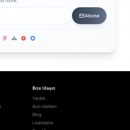
and more.
Abone
Bize Ulaşın
Yardım
ü
İkon İstekleri
Blog
Lisanslama