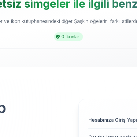
tsiz simgeler ile ilgili ben
 ve ikon kütüphanesindeki diğer Şaşkın öğelerini farklı stillerde
0 İkonlar
p
Hesabınıza Giriş Yap