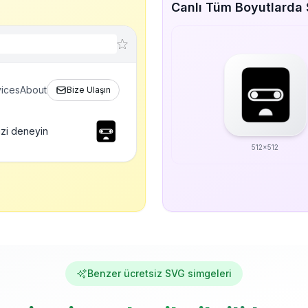
Canlı Tüm Boyutlarda 
ices
About
Bize Ulaşın
zi deneyin
512x512
Benzer ücretsiz SVG simgeleri