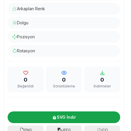
Arkaplan Renk
Dolgu
Pozisyon
Rotasyon
0
0
0
Beğenildi
Görüntüleme
İndirmeler
SVG İndir
PNG
JPEG
ICO