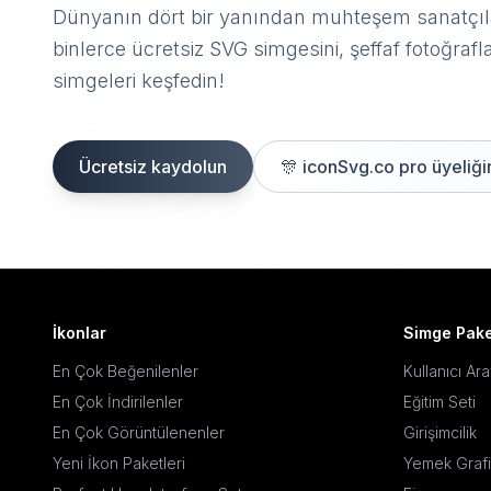
Dünyanın dört bir yanından muhteşem sanatçıla
binlerce ücretsiz SVG simgesini, şeffaf fotoğrafla
simgeleri keşfedin!
Ücretsiz kaydolun
🎊
iconSvg.co pro üyeliğin
İkonlar
Simge Pake
En Çok Beğenilenler
Kullanıcı Ar
En Çok İndirilenler
Eğitim Seti
En Çok Görüntülenenler
Girişimcilik
Yeni İkon Paketleri
Yemek Grafi