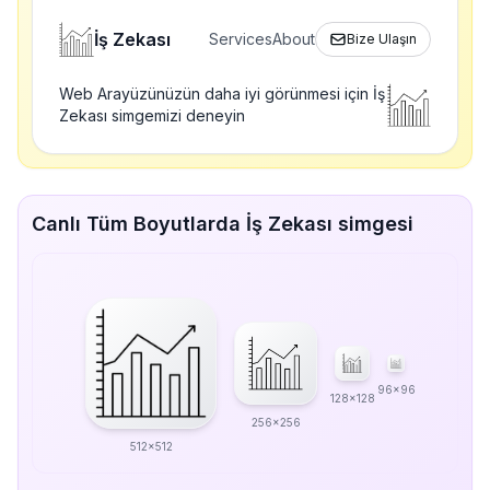
İş Zekası
Services
About
Bize Ulaşın
Web Arayüzünüzün daha iyi görünmesi için İş
Zekası simgemizi deneyin
Canlı Tüm Boyutlarda İş Zekası simgesi
96x96
128x128
256x256
512x512