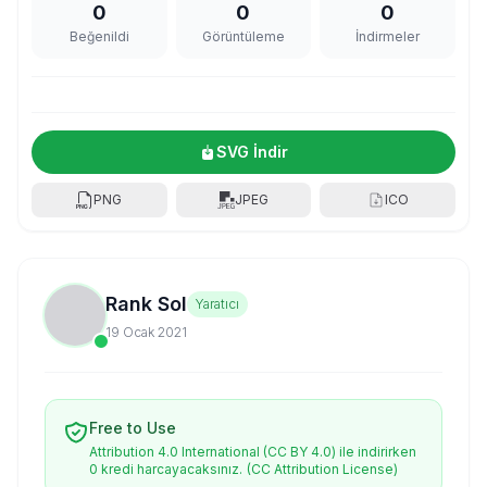
0
0
0
Beğenildi
Görüntüleme
İndirmeler
SVG İndir
PNG
JPEG
ICO
Rank Sol
Yaratıcı
19 Ocak 2021
Free to Use
Attribution 4.0 International (CC BY 4.0) ile indirirken
0 kredi harcayacaksınız.
(CC Attribution License)