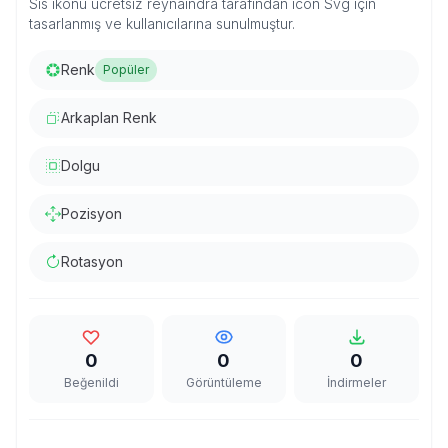
Sis ikonu ücretsiz reynaindra tarafından icon Svg için
tasarlanmış ve kullanıcılarına sunulmuştur.
Renk
Popüler
Arkaplan Renk
Dolgu
Pozisyon
Rotasyon
0
0
0
Beğenildi
Görüntüleme
İndirmeler