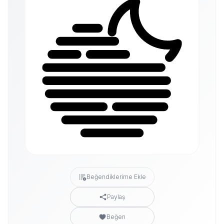
Beğendiklerime Ekle
Paylaş
Beğen