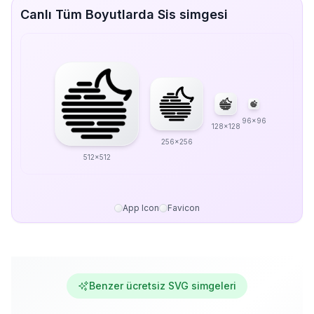
Canlı Tüm Boyutlarda Sis simgesi
96x96
128x128
256x256
512x512
App Icon
Favicon
Benzer ücretsiz SVG simgeleri