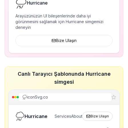
Hurricane
Arayüzünüzün UI bileşenlerinde daha iyi
görünmesini sağlamak için Hurricane simgemizi
deneyin
Bize Ulaşın
Canlı Tarayıcı Şablonunda Hurricane
simgesi
iconSvg.co
Hurricane
Services
About
Bize Ulaşın