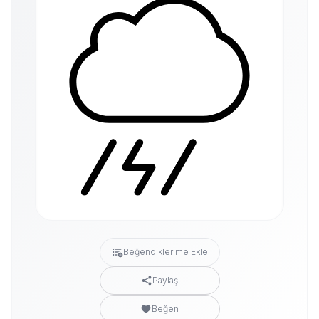
Beğendiklerime Ekle
Paylaş
Beğen