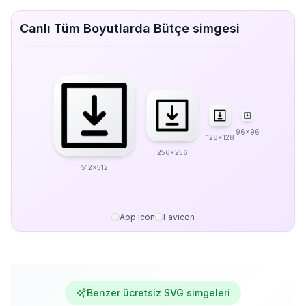
Canlı Tüm Boyutlarda Bütçe simgesi
96x96
128x128
256x256
512x512
App Icon
Favicon
Benzer ücretsiz SVG simgeleri