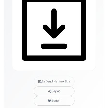
Beğendiklerime Ekle
Paylaş
Beğen