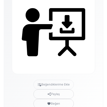
Beğendiklerime Ekle
Paylaş
Beğen