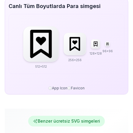
Canlı Tüm Boyutlarda Para simgesi
96x96
128x128
256x256
512x512
App Icon
Favicon
Benzer ücretsiz SVG simgeleri