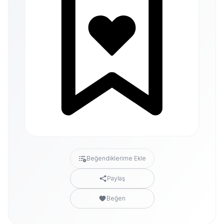
Beğendiklerime Ekle
Paylaş
Beğen