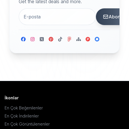
Get the latest deals and more.
Abone
İkonlar
En Çok Beğenilenler
En Çok İndirilenler
En Çok Görüntülenenler