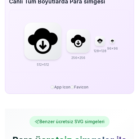
Canlı Tüm Boyutlarda Para simgesi
96x96
128x128
256x256
512x512
App Icon
Favicon
Benzer ücretsiz SVG simgeleri