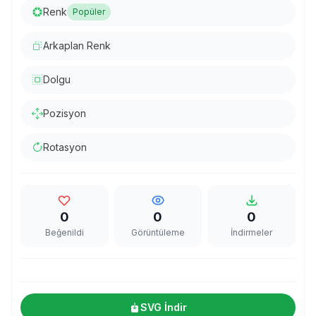
Renk
Popüler
Arkaplan Renk
Dolgu
Pozisyon
Rotasyon
0
0
0
Beğenildi
Görüntüleme
İndirmeler
SVG İndir