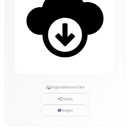
Beğendiklerime Ekle
Paylaş
Beğen