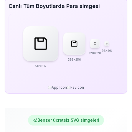
Canlı Tüm Boyutlarda Para simgesi
96x96
128x128
256x256
512x512
App Icon
Favicon
Benzer ücretsiz SVG simgeleri