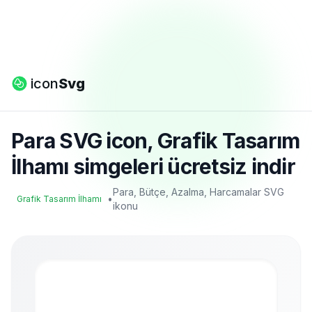
icon
Svg
Para SVG icon, Grafik Tasarım
İlhamı simgeleri ücretsiz indir
Para, Bütçe, Azalma, Harcamalar SVG
•
Grafik Tasarım İlhamı
ikonu