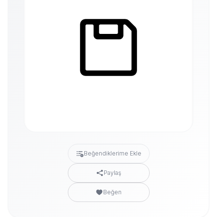
Beğendiklerime Ekle
Paylaş
Beğen