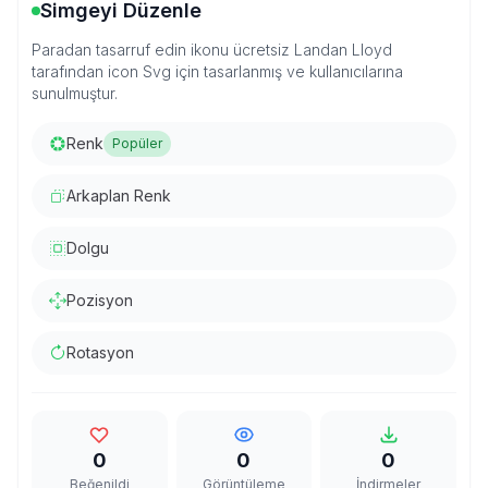
Simgeyi Düzenle
Paradan tasarruf edin ikonu ücretsiz Landan Lloyd
tarafından icon Svg için tasarlanmış ve kullanıcılarına
sunulmuştur.
Renk
Popüler
Arkaplan Renk
Dolgu
Pozisyon
Rotasyon
0
0
0
Beğenildi
Görüntüleme
İndirmeler