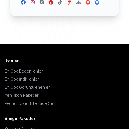
İkonlar
En Çok Beğenilenler
En Çok İndirilenler
En Çok Görüntülenenler
Yeni İkon Paketleri
Perfect User Interface Set
Simge Paketleri
Kullanıcı Arayüzü