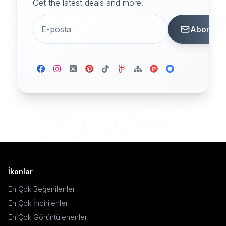
Get the latest deals and more.
Abone
İkonlar
En Çok Beğenilenler
En Çok İndirilenler
En Çok Görüntülenenler