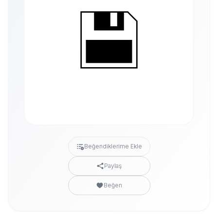
Beğendiklerime Ekle
Paylaş
Beğen