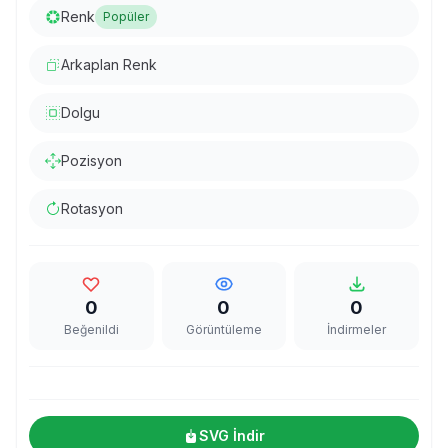
Renk
Popüler
Arkaplan Renk
Dolgu
Pozisyon
Rotasyon
0
0
0
Beğenildi
Görüntüleme
İndirmeler
SVG İndir