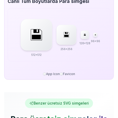
Canlı Tüm Boyutlarda Para simgesi
96x96
128x128
256x256
512x512
App Icon
Favicon
Benzer ücretsiz SVG simgeleri