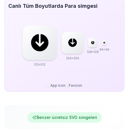
Canlı Tüm Boyutlarda Para simgesi
96x96
128x128
256x256
512x512
App Icon
Favicon
Benzer ücretsiz SVG simgeleri