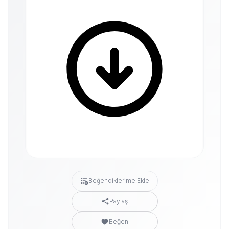
Beğendiklerime Ekle
Paylaş
Beğen