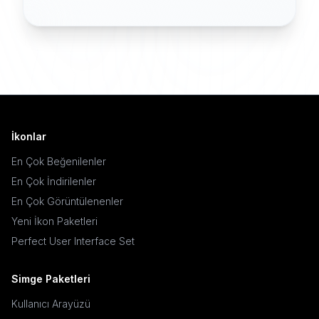
İkonlar
En Çok Beğenilenler
En Çok İndirilenler
En Çok Görüntülenenler
Yeni İkon Paketleri
Perfect User Interface Set
Simge Paketleri
Kullanıcı Arayüzü