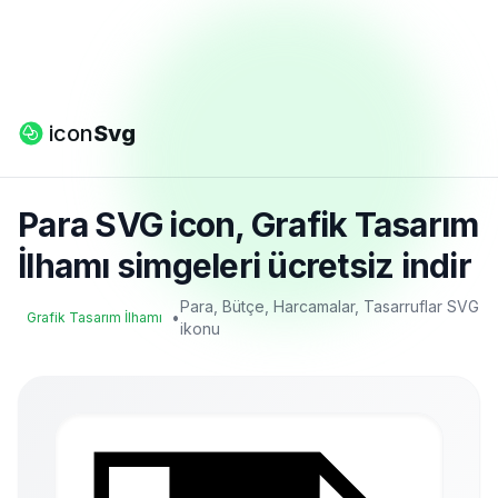
icon
Svg
Para SVG icon, Grafik Tasarım
İlhamı simgeleri ücretsiz indir
Para, Bütçe, Harcamalar, Tasarruflar SVG
•
Grafik Tasarım İlhamı
ikonu