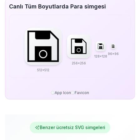
Canlı Tüm Boyutlarda Para simgesi
96x96
128x128
256x256
512x512
App Icon
Favicon
Benzer ücretsiz SVG simgeleri