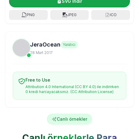
SVG İndir
PNG
JPEG
ICO
JeraOcean
Yaratıcı
28 Mart 2017
Free to Use
Attribution 4.0 International (CC BY 4.0) ile indirirken
0 kredi harcayacaksınız.
(CC Attribution License)
Canlı örnekler
Canlı örneklerle Para