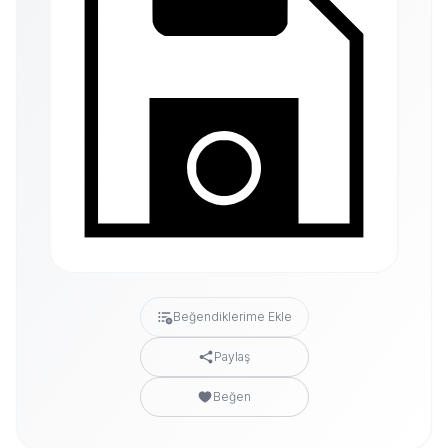
Beğendiklerime Ekle
Paylaş
Beğen