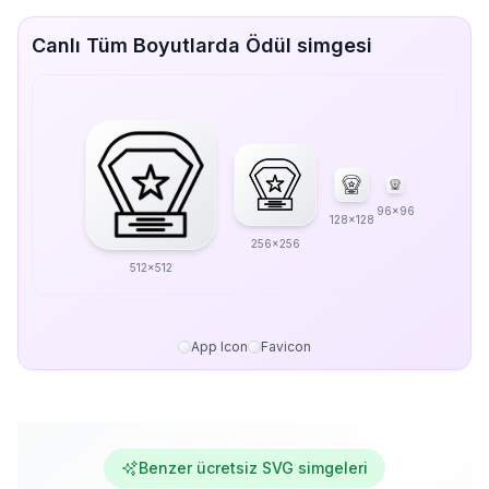
Canlı Tüm Boyutlarda Ödül simgesi
96x96
128x128
256x256
512x512
App Icon
Favicon
Benzer ücretsiz SVG simgeleri