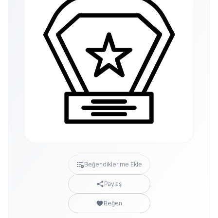
Beğendiklerime Ekle
Paylaş
Beğen