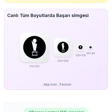
Canlı Tüm Boyutlarda Başarı simgesi
96x96
128x128
256x256
512x512
App Icon
Favicon