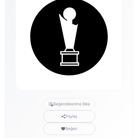
Beğendiklerime Ekle
Paylaş
Beğen