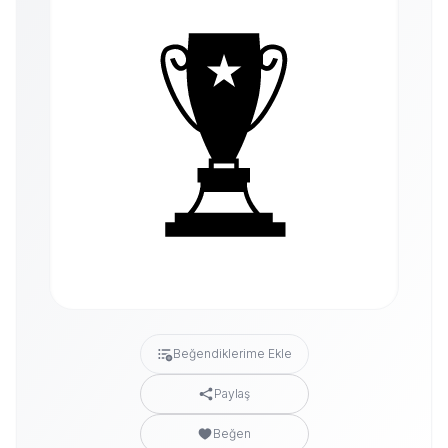
Beğendiklerime Ekle
Paylaş
Beğen