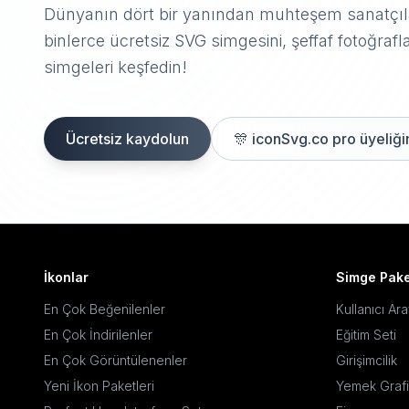
Dünyanın dört bir yanından muhteşem sanatçıla
binlerce ücretsiz SVG simgesini, şeffaf fotoğrafla
simgeleri keşfedin!
Ücretsiz kaydolun
🎊
iconSvg.co pro üyeliğin
İkonlar
Simge Pake
En Çok Beğenilenler
Kullanıcı Ar
En Çok İndirilenler
Eğitim Seti
En Çok Görüntülenenler
Girişimcilik
Yeni İkon Paketleri
Yemek Grafi