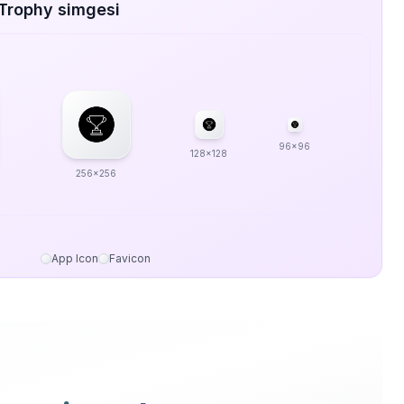
 Trophy simgesi
96x96
128x128
256x256
App Icon
Favicon