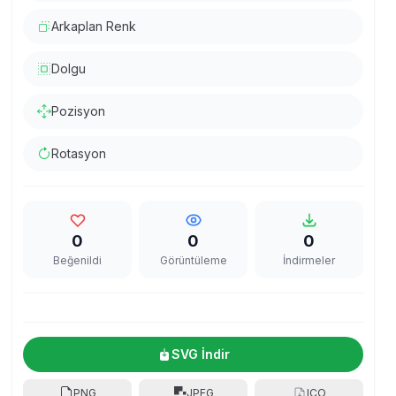
Arkaplan Renk
Dolgu
Pozisyon
Rotasyon
0
0
0
Beğenildi
Görüntüleme
İndirmeler
SVG İndir
PNG
JPEG
ICO