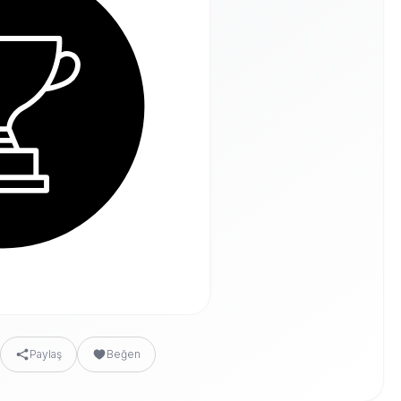
Paylaş
Beğen