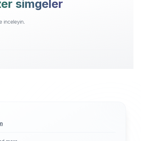
nzer simgeler
e inceleyin.
ın