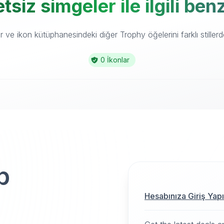
siz simgeler ile ilgili be
ve ikon kütüphanesindeki diğer Trophy öğelerini farklı stillerd
0 İkonlar
p
Hesabınıza Giriş Yap