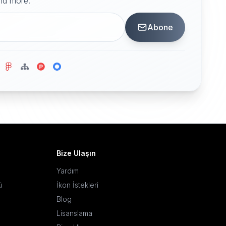
and more.
Abone
Bize Ulaşın
Yardım
ü
İkon İstekleri
Blog
Lisanslama