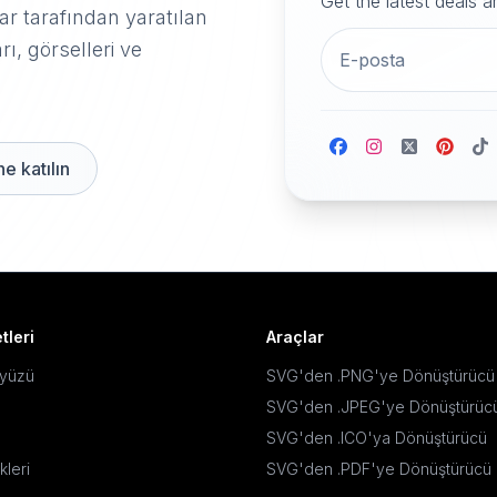
Get the latest deals 
r tarafından yaratılan
rı, görselleri ve
e katılın
tleri
Araçlar
ayüzü
SVG'den .PNG'ye Dönüştürücü
SVG'den .JPEG'ye Dönüştürüc
SVG'den .ICO'ya Dönüştürücü
kleri
SVG'den .PDF'ye Dönüştürücü