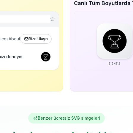
Canlı Tüm Boyutlarda
ices
About
Bize Ulaşın
izi deneyin
512x512
Benzer ücretsiz SVG simgeleri