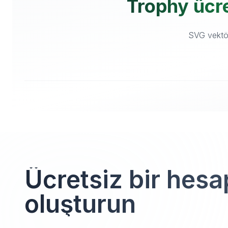
Trophy ücret
SVG vektör 
Ücretsiz bir hesa
oluşturun