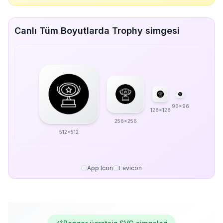
Canlı Tüm Boyutlarda Trophy simgesi
96x96
128x128
256x256
512x512
App Icon
Favicon