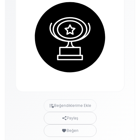
Beğendiklerime Ekle
Paylaş
Beğen