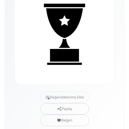
Beğendiklerime Ekle
Paylaş
Beğen