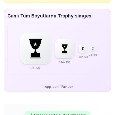
Canlı Tüm Boyutlarda Trophy simgesi
96x96
128x128
256x256
512x512
App Icon
Favicon