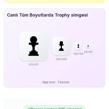
Canlı Tüm Boyutlarda Trophy simgesi
96x96
128x128
256x256
512x512
App Icon
Favicon