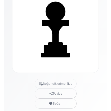
Beğendiklerime Ekle
Paylaş
Beğen