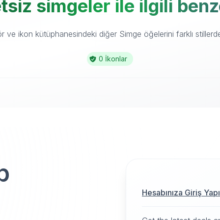
siz simgeler ile ilgili ben
 ve ikon kütüphanesindeki diğer Simge öğelerini farklı stillerde
0 İkonlar
p
Hesabınıza Giriş Yap