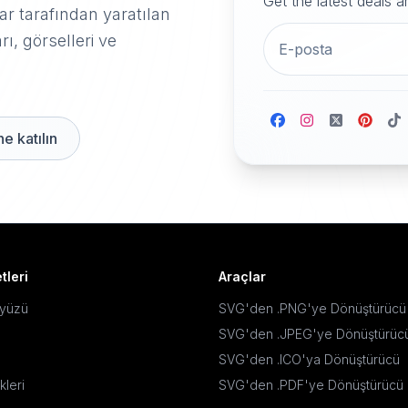
Get the latest deals 
r tarafından yaratılan
rı, görselleri ve
e katılın
tleri
Araçlar
ayüzü
SVG'den .PNG'ye Dönüştürücü
SVG'den .JPEG'ye Dönüştürüc
SVG'den .ICO'ya Dönüştürücü
kleri
SVG'den .PDF'ye Dönüştürücü