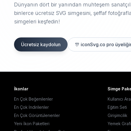
Dünyanın dört bir yanından muhteşem sanatçıla
binlerce ücretsiz SVG simgesini, şeffaf fotoğrafla
simgeleri keşfedin!
Ücretsiz kaydolun
🎊
iconSvg.co pro üyeliğin
İkonlar
Simge Pake
En Çok Beğenilenler
Kullanıcı Ar
En Çok İndirilenler
Eğitim Seti
En Çok Görüntülenenler
Girişimcilik
Yeni İkon Paketleri
Yemek Grafi