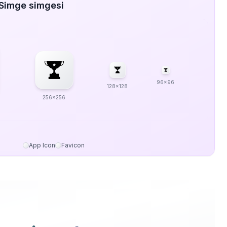
 Simge simgesi
96x96
128x128
256x256
App Icon
Favicon