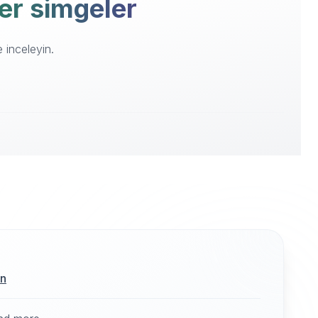
zer simgeler
 inceleyin.
ın