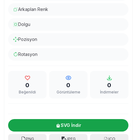
Arkaplan Renk
Dolgu
Pozisyon
Rotasyon
0
0
0
Beğenildi
Görüntüleme
İndirmeler
SVG İndir
PNG
JPEG
ICO