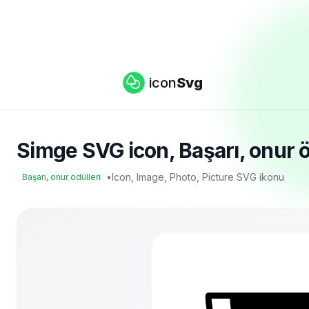
icon
Svg
Simge SVG icon, Başarı, onur öd
•
Icon, Image, Photo, Picture SVG ikonu
Başarı, onur ödülleri