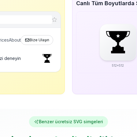
Canlı Tüm Boyutlarda
ices
About
Bize Ulaşın
zi deneyin
512x512
Benzer ücretsiz SVG simgeleri