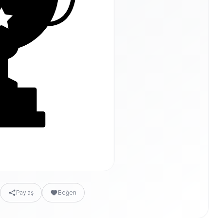
Paylaş
Beğen