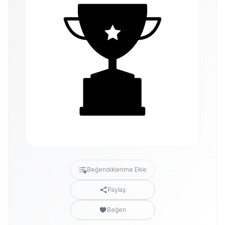
Beğendiklerime Ekle
Paylaş
Beğen