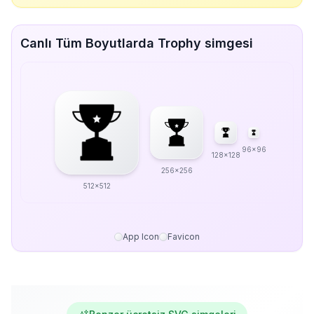
Canlı Tüm Boyutlarda Trophy simgesi
96x96
128x128
256x256
512x512
App Icon
Favicon