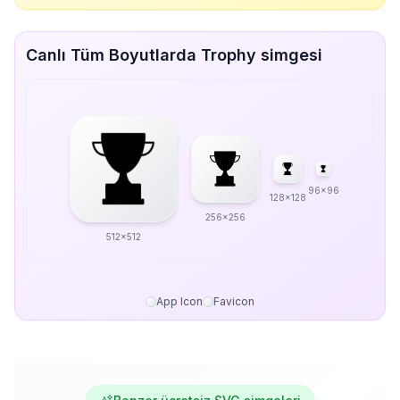
Canlı Tüm Boyutlarda Trophy simgesi
96x96
128x128
256x256
512x512
App Icon
Favicon