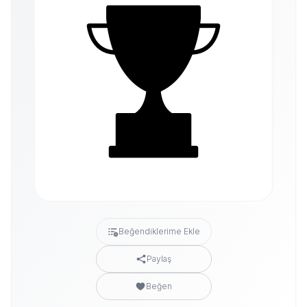
Beğendiklerime Ekle
Paylaş
Beğen