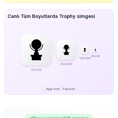
Canlı Tüm Boyutlarda Trophy simgesi
96x96
128x128
256x256
512x512
App Icon
Favicon