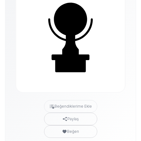
Beğendiklerime Ekle
Paylaş
Beğen