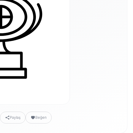
Paylaş
Beğen