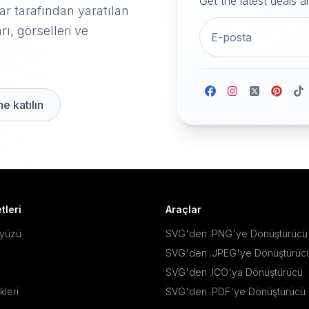
Get the latest deals 
r tarafından yaratılan
rı, görselleri ve
e katılın
tleri
Araçlar
ayüzü
SVG'den .PNG'ye Dönüştürücü
SVG'den .JPEG'ye Dönüştürüc
SVG'den .ICO'ya Dönüştürücü
kleri
SVG'den .PDF'ye Dönüştürücü