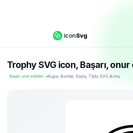
icon
Svg
Trophy SVG icon, Başarı, onur ö
•
Kupa, Ikonlar, Sopa, Tıbbi SVG ikonu
Başarı, onur ödülleri