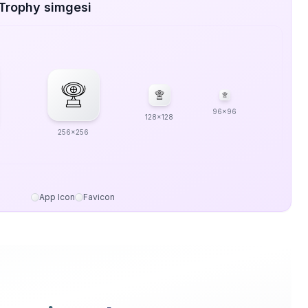
 Trophy simgesi
96x96
128x128
256x256
App Icon
Favicon