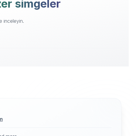
nzer simgeler
e inceleyin.
ın