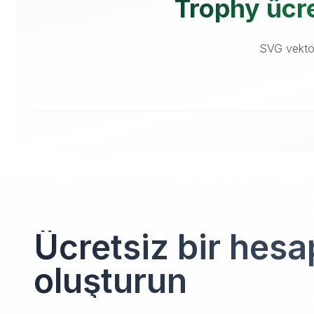
Trophy ücret
SVG vektör 
Ücretsiz bir hesa
oluşturun