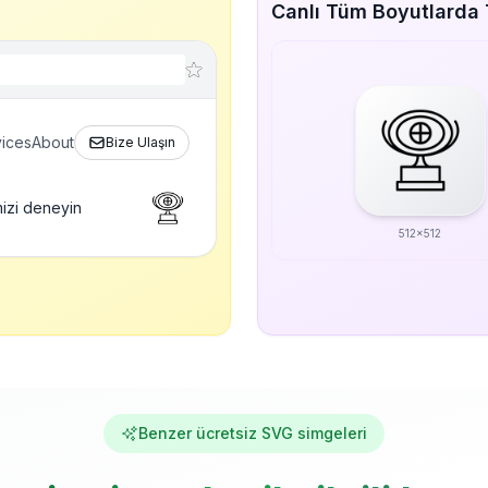
Canlı Tüm Boyutlarda
ices
About
Bize Ulaşın
izi deneyin
512x512
Benzer ücretsiz SVG simgeleri