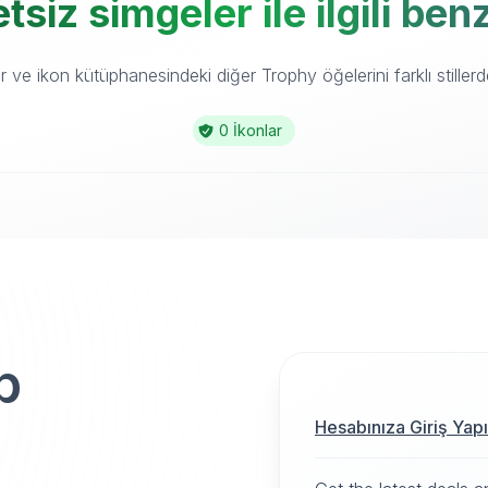
siz simgeler ile ilgili be
ve ikon kütüphanesindeki diğer Trophy öğelerini farklı stillerd
0 İkonlar
p
Hesabınıza Giriş Yap