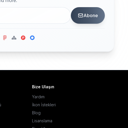
and more.
Abone
Bize Ulaşın
Yardım
ü
İkon İstekleri
Blog
Lisanslama