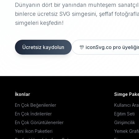
Dünyanın dört bir yanından muhteşem sanatçıla
binlerce ücretsiz SVG simgesini, şeffaf fotoğrafla
simgeleri keşfedin!
Ücretsiz kaydolun
🎊
iconSvg.co pro üyeliğin
İkonlar
Simge Pake
En Çok Beğenilenler
Kullanıcı Ar
En Çok İndirilenler
Eğitim Seti
En Çok Görüntülenenler
Girişimcilik
Yeni İkon Paketleri
Yemek Grafi