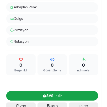
Arkaplan Renk
Dolgu
Pozisyon
Rotasyon
0
0
0
Beğenildi
Görüntüleme
İndirmeler
SVG İndir
PNG
JPEG
ICO