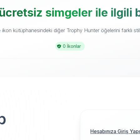
cretsiz simgeler ile ilgili
ikon kütüphanesindeki diğer Trophy Hunter öğelerini farklı still
0 İkonlar
p
Hesabınıza Giriş Yap