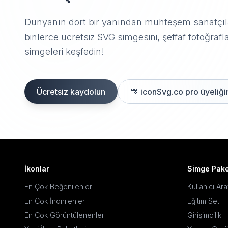
Dünyanın dört bir yanından muhteşem sanatçıla
binlerce ücretsiz SVG simgesini, şeffaf fotoğrafla
simgeleri keşfedin!
Ücretsiz kaydolun
🎊
iconSvg.co pro üyeliğin
İkonlar
Simge Pake
En Çok Beğenilenler
Kullanıcı Ar
En Çok İndirilenler
Eğitim Seti
En Çok Görüntülenenler
Girişimcilik