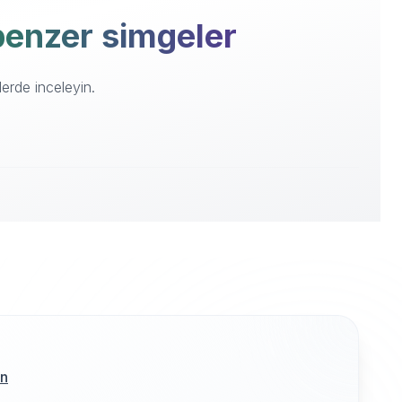
 benzer simgeler
erde inceleyin.
ın