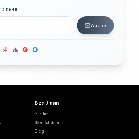
and more.
Abone
Bize Ulaşın
Yardım
ü
İkon İstekleri
Blog