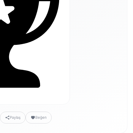
Paylaş
Beğen