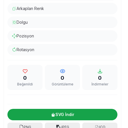
Arkaplan Renk
Dolgu
Pozisyon
Rotasyon
0
0
0
Beğenildi
Görüntüleme
İndirmeler
SVG İndir
PNG
JPEG
ICO