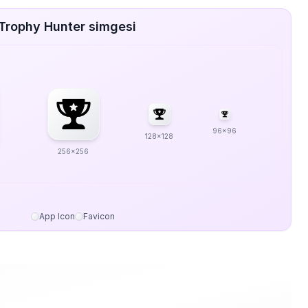
Trophy Hunter simgesi
96x96
128x128
256x256
App Icon
Favicon