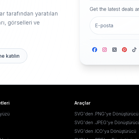
Get the latest deals 
r tarafından yaratılan
rı, görselleri ve
e katılın
tleri
Araçlar
ayüzü
SVG'den .PNG'ye Dönüştürücü
SVG'den .JPEG'ye Dönüştürüc
SVG'den .ICO'ya Dönüştürücü