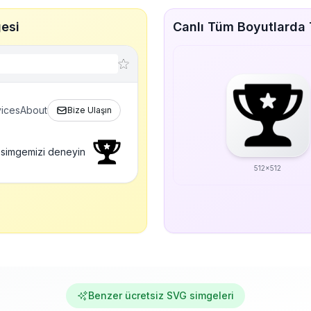
esi
Canlı Tüm Boyutlarda 
ices
About
Bize Ulaşın
 simgemizi deneyin
512x512
Benzer ücretsiz SVG simgeleri