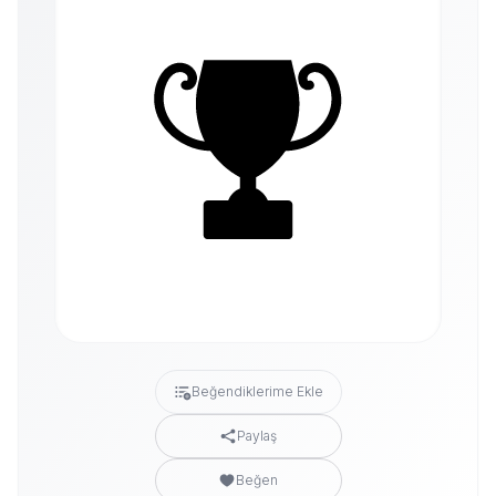
Beğendiklerime Ekle
Paylaş
Beğen