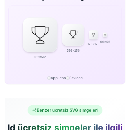
96x96
128x128
256x256
512x512
App Icon
Favicon
Benzer ücretsiz SVG simgeleri
Id ücretsiz simgeler ile ilgili