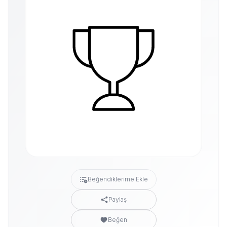
Beğendiklerime Ekle
Paylaş
Beğen