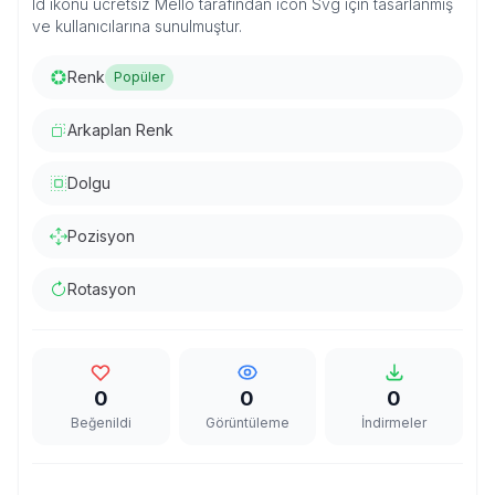
Id ikonu ücretsiz Mello tarafından icon Svg için tasarlanmış
ve kullanıcılarına sunulmuştur.
Renk
Popüler
Arkaplan Renk
Dolgu
Pozisyon
Rotasyon
0
0
0
Beğenildi
Görüntüleme
İndirmeler