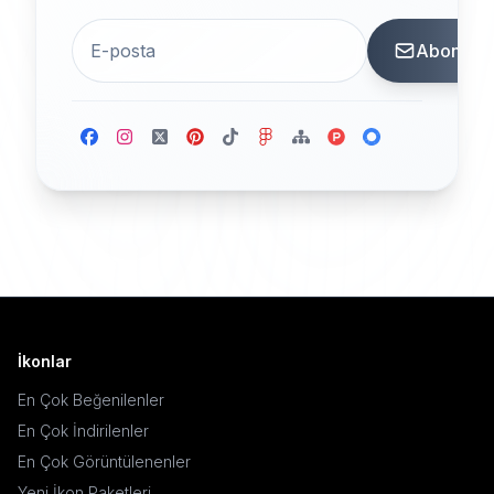
Abone
İkonlar
En Çok Beğenilenler
En Çok İndirilenler
En Çok Görüntülenenler
Yeni İkon Paketleri