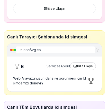
Bize Ulaşın
Canlı Tarayıcı Şablonunda Id simgesi
iconSvg.co
Id
Services
About
Bize Ulaşın
Web Arayüzünüzün daha iyi görünmesi için Id
simgemizi deneyin
Canlı Tüm Boyutlarda Id simgesi