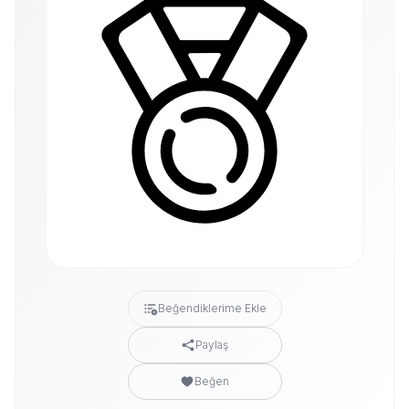
Beğendiklerime Ekle
Paylaş
Beğen