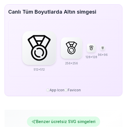
Canlı Tüm Boyutlarda Altın simgesi
96x96
128x128
256x256
512x512
App Icon
Favicon
Benzer ücretsiz SVG simgeleri