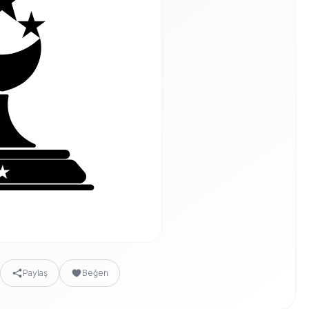
Paylaş
Beğen