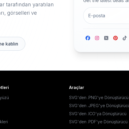
Get the latest deals 
r tarafından yaratılan
rı, görselleri ve
e katılın
tleri
Araçlar
ayüzü
SVG'den .PNG'ye Dönüştürücü
SVG'den .JPEG'ye Dönüştürüc
SVG'den .ICO'ya Dönüştürücü
kleri
SVG'den .PDF'ye Dönüştürücü