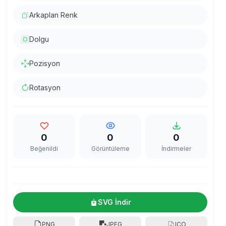
Arkaplan Renk
Dolgu
Pozisyon
Rotasyon
0
0
0
Beğenildi
Görüntüleme
İndirmeler
SVG İndir
PNG
JPEG
ICO