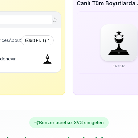
Canlı Tüm Boyutlarda 
ices
About
Bize Ulaşın
 deneyin
512x512
Benzer ücretsiz SVG simgeleri