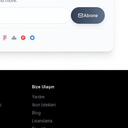
and more.
Abone
Bize Ulaşın
Yardım
ü
İkon İstekleri
Blog
Lisanslama