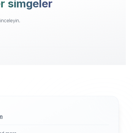
er simgeler
inceleyin.
ın