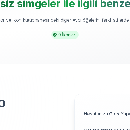
siz simgeler ile ilgili benz
r ve ikon kütüphanesindeki diğer Avcı öğelerini farklı stillerde 
0 İkonlar
p
Hesabınıza Giriş Yap