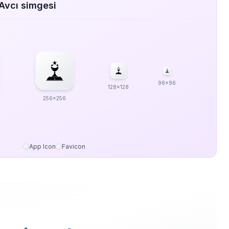
Avcı simgesi
96x96
128x128
256x256
App Icon
Favicon