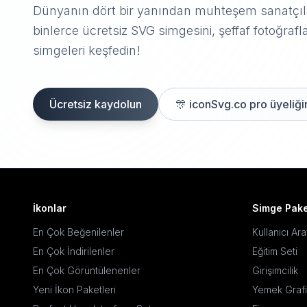
Dünyanın dört bir yanından muhteşem sanatçıla
binlerce ücretsiz SVG simgesini, şeffaf fotoğrafla
simgeleri keşfedin!
Ücretsiz kaydolun
🎊
iconSvg.co pro üyeliğin
İkonlar
Simge Pake
En Çok Beğenilenler
Kullanıcı Ar
En Çok İndirilenler
Eğitim Seti
En Çok Görüntülenenler
Girişimcilik
Yeni İkon Paketleri
Yemek Grafi