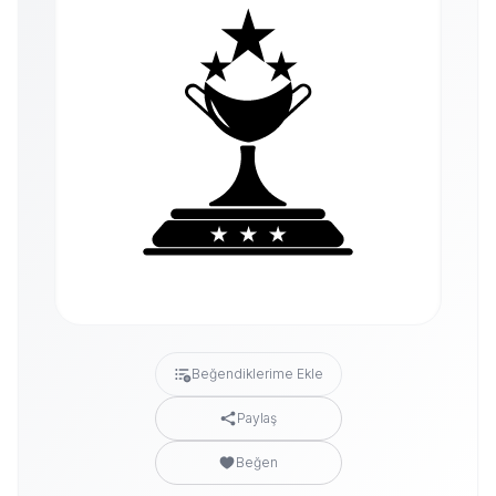
Beğendiklerime Ekle
Paylaş
Beğen