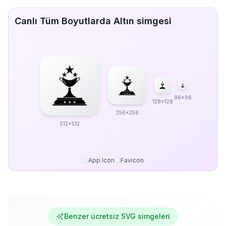
Canlı Tüm Boyutlarda Altın simgesi
96x96
128x128
256x256
512x512
App Icon
Favicon
Benzer ücretsiz SVG simgeleri